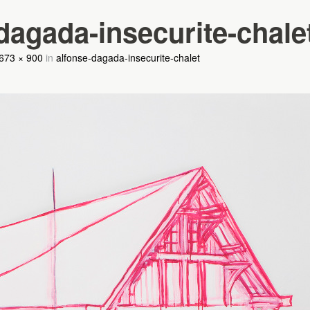
dagada-insecurite-chale
673 × 900
in
alfonse-dagada-insecurite-chalet