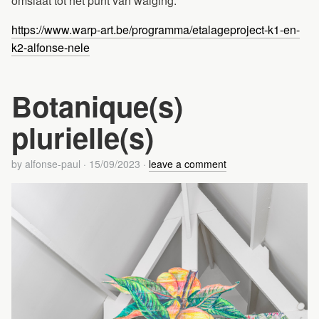
omslaat tot het punt van walging.
https://www.warp-art.be/programma/etalageproject-k1-en-
k2-alfonse-nele
Botanique(s)
plurielle(s)
by
alfonse-paul
·
15/09/2023
·
leave a comment