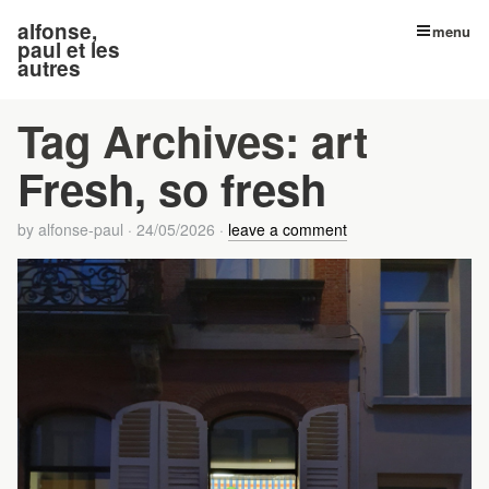
alfonse,
menu
paul et les
autres
Tag Archives:
art
Fresh, so fresh
by
alfonse-paul
·
24/05/2026
·
leave a comment