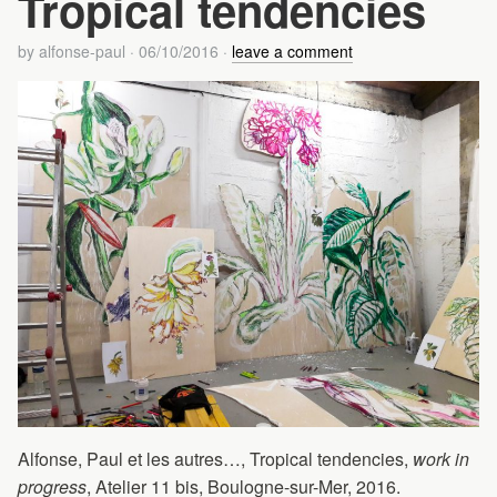
Tropical tendencies
by
alfonse-paul
·
06/10/2016
·
leave a comment
Alfonse, Paul et les autres…, Tropical tendencies,
work in
progress
, Atelier 11 bis, Boulogne-sur-Mer, 2016.