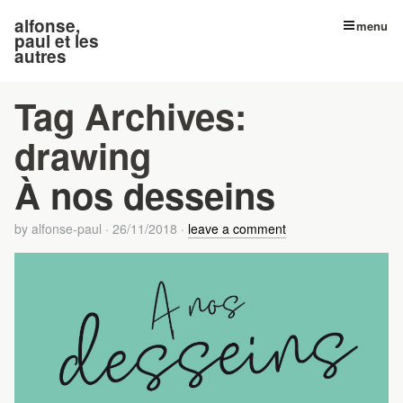
alfonse,
menu
paul et les
autres
Tag Archives:
drawing
À nos desseins
by
alfonse-paul
·
26/11/2018
·
leave a comment