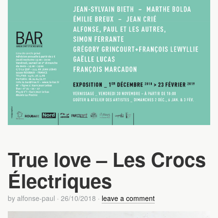
True love – Les Crocs
Électriques
by
alfonse-paul
·
26/10/2018
·
leave a comment