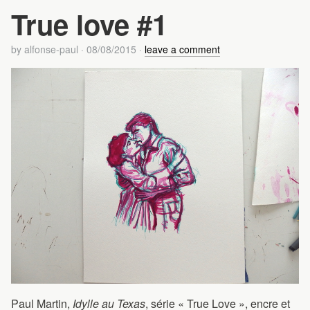
True love #1
by
alfonse-paul
·
08/08/2015
·
leave a comment
Paul Martin,
Idylle au Texas
, série « True Love », encre et