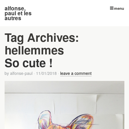
alfonse,
menu
paul et les
autres
Tag Archives:
hellemmes
So cute !
by
alfonse-paul
·
11/01/2018
·
leave a comment