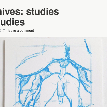
hives:
studies
tudies
017
·
leave a comment