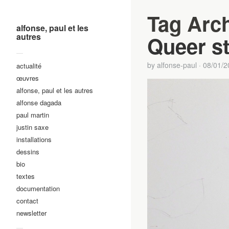
Tag Arc
alfonse, paul et les
autres
Queer s
—
by
alfonse-paul
·
08/01/2
actualité
œuvres
alfonse, paul et les autres
alfonse dagada
paul martin
justin saxe
installations
dessins
bio
textes
documentation
contact
newsletter
—