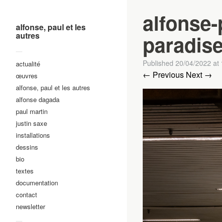
alfonse-
alfonse, paul et les
autres
paradise
—
Published
20/04/2022
at
actualité
← Previous
Next →
œuvres
alfonse, paul et les autres
alfonse dagada
paul martin
justin saxe
installations
dessins
bio
textes
documentation
contact
newsletter
—