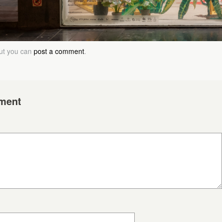
but you can
post a comment
.
ment