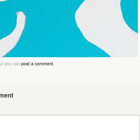
but you can
post a comment
.
ment