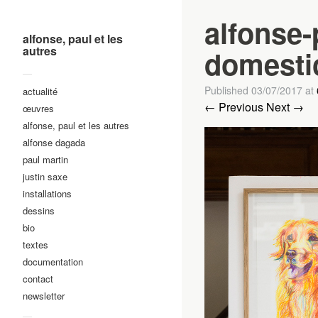
alfonse-
alfonse, paul et les
autres
domestic
—
Published
03/07/2017
at
actualité
← Previous
Next →
œuvres
alfonse, paul et les autres
alfonse dagada
paul martin
justin saxe
installations
dessins
bio
textes
documentation
contact
newsletter
—