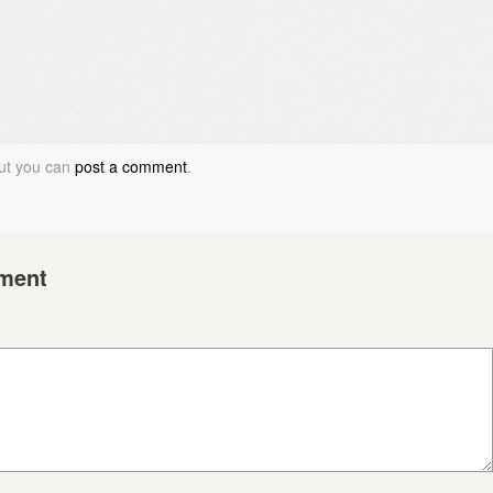
but you can
post a comment
.
ment