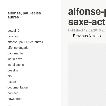
alfonse-
alfonse, paul et les
autres
saxe-act
—
Published
19/02/2018
at
actualité
← Previous
Next →
œuvres
alfonse, paul et les autres
alfonse dagada
paul martin
justin saxe
installations
dessins
bio
textes
documentation
contact
newsletter
—