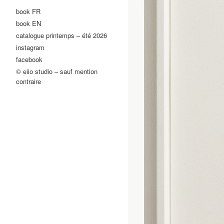
book FR
book EN
catalogue printemps – été 2026
instagram
facebook
© eiio studio – sauf mention
contraire