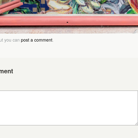
but you can
post a comment
.
ment