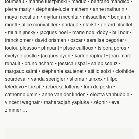
loumeau • marine luszpinski • madub • bertrand mandico •
pierre marty • stéphanie-lucie mathern • anne mathurin •
maya mccallum • myriam mechita • missadline • benjamin
monti • alice monvaillier • nadaud • niark1 • gérard nicollet
• mila nijinsky • jacques noël • marie noël-doby • bill noir •
franck omer • david ortsman • oscar • saralisa pegorier •
loulou picasso • pimpant • pisse cailloux • tsipora poros •
évelyne postic • jacques pyon • karine rapinat • jean-marc
renault • bruno richard • jessica rispal • salepisseuz •
margaux salmi • stéphanie sautenet • attilio solzi • clothilde
sourdeval • vanda spengler • st oma • tanxxx • filipo
têtedevo • the pit • rebecka tollens • tom de pékin •
catherine ursin • anne van der linden • electra vanhubble •
vincent wagnair • maharadjah yapluka • zéphir • eva
zimmer …