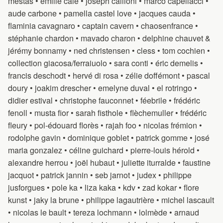
mestas • émilie caie • joseph callioni • marco capellacci •
aude carbone • pamella castel love • jacques cauda •
flaminia cavagnaro • captain cavern • chaosenfrance •
stéphanie chardon • mavado charon • delphine chauvet &
jérémy bonnamy • ned christensen • cless • tom cochien •
collection giacosa/ferraiuolo • sara conti • éric demelis •
francis deschodt • hervé di rosa • zélie doffémont • pascal
doury • joakim drescher • emelyne duval • el rotringo •
didier estival • christophe fauconnet • féebrile • frédéric
fenoll • musta fior • sarah fisthole • flèchemuller • frédéric
fleury • pol-édouard florès • rajah foo • nicolas frémion •
rodolphe gavin • dominique goblet • patrick gomme • josé
maria gonzalez • céline guichard • pierre-louis hérold •
alexandre herrou • joël hubaut • juliette iturralde • faustine
jacquot • patrick jannin • seb jarnot • judex • philippe
jusforgues • pole ka • liza kaka • kdv • zad kokar • flore
kunst • jaky la brune • philippe lagautrière • michel lascault
• nicolas le bault • tereza lochmann • lolmède • arnaud