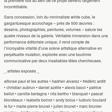
la première fois au sein de ce projet devenu largement
incontrôlable.
Sans concession, loin du minimaliste white cube, le
gargantuesque accrochage – près de 500 œuvres :
dessins, photographies, peintures, volumes – sature les
quatre niveaux de la galerie. Véritable immersion dans une
performance éditoriale unique, il rend compte de
l’incroyable vitalité d’une scène artistique alternative en
perpétuelle mutation, explorée avec une boulimie
communicative par deux insatiables têtes chercheuses.
_ artistes exposés _
alfonse paul et les autres • hadrien alvarez • frédéric arditi
• christian aubrun • daniel azélie • alexis bacci • patrice
bellot • camille bertagna • nils bertho • blanquet • pascal
blondeaux • isabelle boinot • andy bolus • ludovic boulard
le fur • marie-pierre brunel • julien brunet • marc brunier-