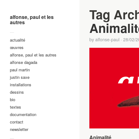
Tag Arc
alfonse, paul et les
autres
Animalit
—
by
alfonse-paul
·
28/02/2
actualité
œuvres
alfonse, paul et les autres
alfonse dagada
paul martin
justin saxe
installations
dessins
bio
textes
documentation
contact
newsletter
Animalité
—