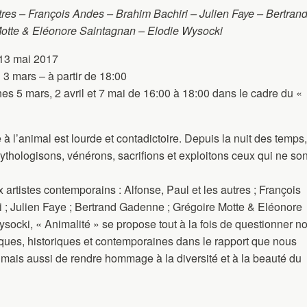
utres – François Andes – Brahim Bachiri – Julien Faye – Bertran
otte & Eléonore Saintagnan – Elodie Wysocki
 13 mai 2017
3 mars – à partir de 18:00
 5 mars, 2 avril et 7 mai de 16:00 à 18:00 dans le cadre du «
à l’animal est lourde et contadictoire. Depuis la nuit des temps,
hologisons, vénérons, sacrifions et exploitons ceux qui ne son
ux artistes contemporains : Alfonse, Paul et les autres ; François
 ; Julien Faye ; Bertrand Gadenne ; Grégoire Motte & Eléonore
socki, « Animalité » se propose tout à la fois de questionner n
itiques, historiques et contemporaines dans le rapport que nous
 mais aussi de rendre hommage à la diversité et à la beauté du