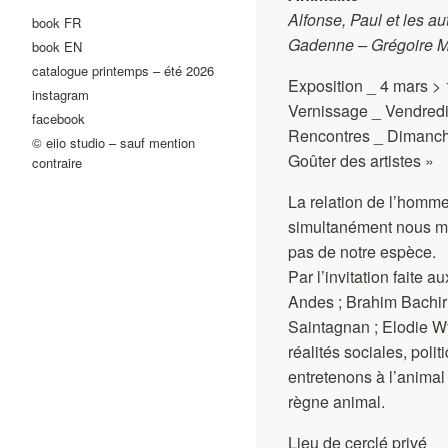
Alfonse, Paul et les a
book FR
Gadenne – Grégoire M
book EN
catalogue printemps – été 2026
Exposition _ 4 mars >
instagram
Vernissage _ Vendredi 
facebook
Rencontres _ Dimanches
© eiio studio – sauf mention
Goûter des artistes »
contraire
La relation de l’homme 
simultanément nous myt
pas de notre espèce.
Par l’invitation faite a
Andes ; Brahim Bachiri
Saintagnan ; Elodie Wy
réalités sociales, pol
entretenons à l’animal
règne animal.
Lieu de cerclé privé