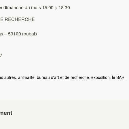
er dimanche du mois 15:00 > 18:30
 DE RECHERCHE
s – 59100 roubaix
77
es autres
,
animalité
,
bureau d'art et de recherche
,
exposition
,
le BAR
,
ment