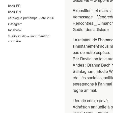
Gadenne – Grégoire M
book FR
Exposition _ 4 mars >
book EN
Vernissage _ Vendredi 
catalogue printemps – été 2026
Rencontres _ Dimanches
instagram
Goûter des artistes »
facebook
© eiio studio – sauf mention
La relation de l’homme 
contraire
simultanément nous myt
pas de notre espèce.
Par l’invitation faite a
Andes ; Brahim Bachiri
Saintagnan ; Elodie Wy
réalités sociales, pol
entretenons à l’animal
règne animal.
Lieu de cerclé privé
Adhésion annuelle à pa