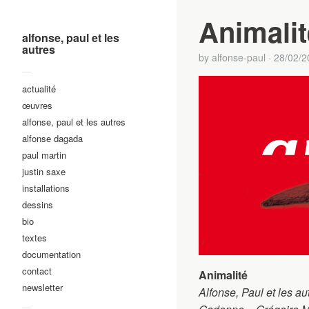
Animalit
alfonse, paul et les
autres
by
alfonse-paul
·
28/02/2
—
actualité
œuvres
alfonse, paul et les autres
alfonse dagada
paul martin
justin saxe
installations
dessins
bio
textes
documentation
contact
Animalité
newsletter
Alfonse, Paul et les a
—