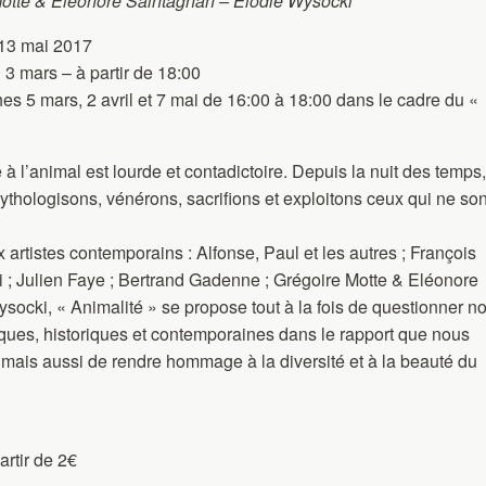
otte & Eléonore Saintagnan – Elodie Wysocki
 13 mai 2017
3 mars – à partir de 18:00
 5 mars, 2 avril et 7 mai de 16:00 à 18:00 dans le cadre du «
à l’animal est lourde et contadictoire. Depuis la nuit des temps,
hologisons, vénérons, sacrifions et exploitons ceux qui ne son
ux artistes contemporains : Alfonse, Paul et les autres ; François
 ; Julien Faye ; Bertrand Gadenne ; Grégoire Motte & Eléonore
socki, « Animalité » se propose tout à la fois de questionner n
itiques, historiques et contemporaines dans le rapport que nous
 mais aussi de rendre hommage à la diversité et à la beauté du
rtir de 2€