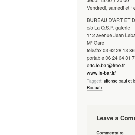
Jeudi 15:00 > 20:00
Vendredi, samedi et 1
BUREAU D’ART ET
c/o La Q.S.P. galerie
112 avenue Jean Leba
M° Gare
tel&fax 03 62 28 13 86
portable 06 24 64 31 
eric.le.bar@free.fr
www.le-bar.fr/
Tagged:
alfonse paul et l
Roubaix
Leave a Com
Commentaire