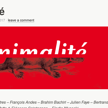
é
017
·
leave a comment
utres – François Andes – Brahim Bachiri – Julien Faye – Bertran