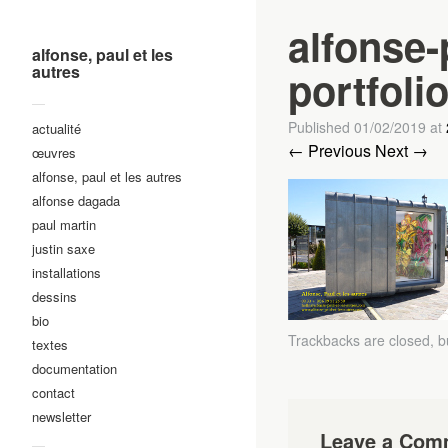
alfonse-
alfonse, paul et les
autres
portfoli
—
Published
01/02/2019
at
actualité
← Previous
Next →
œuvres
alfonse, paul et les autres
alfonse dagada
paul martin
justin saxe
installations
dessins
bio
Trackbacks are closed, 
textes
documentation
contact
newsletter
Leave a Com
—