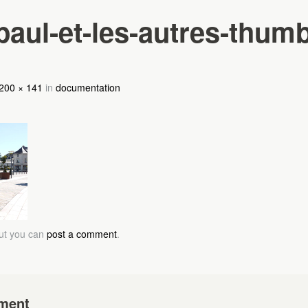
paul-et-les-autres-thumb
o
200 × 141
in
documentation
but you can
post a comment
.
ment