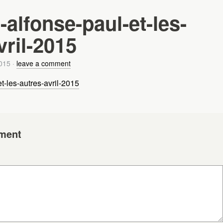
o-alfonse-paul-et-les-
vril-2015
015
·
leave a comment
et-les-autres-avril-2015
ment