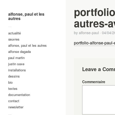
portfoli
alfonse, paul et les
autres
autres-a
—
by
alfonse-paul
·
04/04/2
actualité
œuvres
portfolio-alfonse-paul-
alfonse, paul et les autres
alfonse dagada
paul martin
justin saxe
Leave a Com
installations
dessins
Commentaire
bio
textes
documentation
contact
newsletter
—