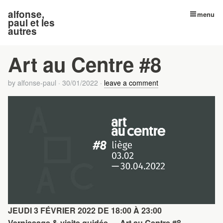
alfonse,
menu
paul et les
autres
Art au Centre #8
by
alfonse-paul
·
30/01/2022
·
leave a comment
JEUDI 3 FÉVRIER 2022 DE 18:00 À 23:00
Vernissage & visite guidée — Art au Centre #8