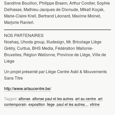
Sandrine Bouillon, Philippe Braem, Arthur Cordier, Sophie
Delhasse, Mathieu-Jacques de Dixmude, Mikaïl Koçak,
Marie-Claire Krell, Bertrand Léonard, Maxime Moinet,
Marjorie Ranieri.
NOS PARTENAIRES
Noshaq, Uhoda group, Illudesign, Mr. Bricolage Liège
Grétry, Curtius, BHS Media, Fédération Wallonie-
Bruxelles, Région Wallonne, Province de Liège, Ville de
Liège
Un projet présenté par Liège Centre Asbl & Mouvements
Sans Titre
http://www.artaucentre.be/
Tagged:
alfonse
,
alfonse paul et les autres
,
art au centre
,
art
contemporain
,
exposition
,
liege
,
paul et les autres...
,
vitrine