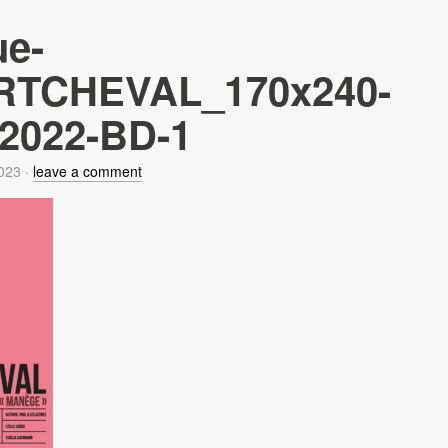
ue-
RTCHEVAL_170x240-
2022-BD-1
023
·
leave a comment