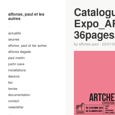
Catalog
alfonse, paul et les
autres
Expo_A
—
36pages
actualité
œuvres
by
alfonse-paul
·
22/01/2
alfonse, paul et les autres
alfonse dagada
paul martin
justin saxe
installations
dessins
bio
textes
documentation
contact
newsletter
—